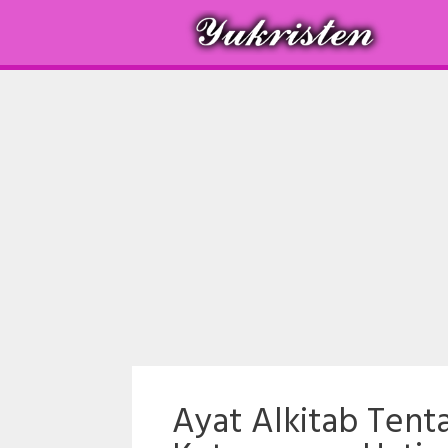
Langsung
ke
isi
Ayat Alkitab Tent