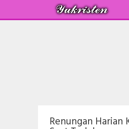
Langsung
ke
isi
Renungan Harian K