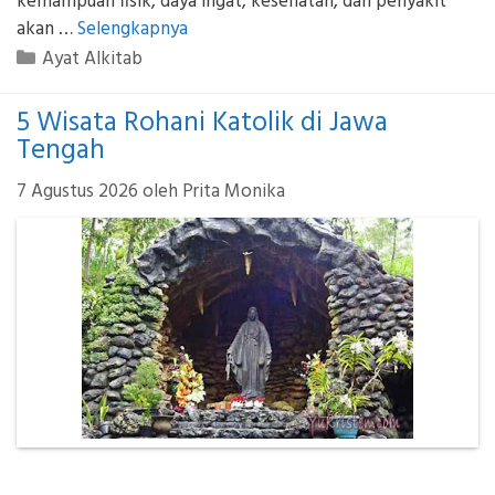
kemampuan fisik, daya ingat, kesehatan, dan penyakit
akan …
Selengkapnya
Kategori
Ayat Alkitab
5 Wisata Rohani Katolik di Jawa
Tengah
7 Agustus 2026
oleh
Prita Monika