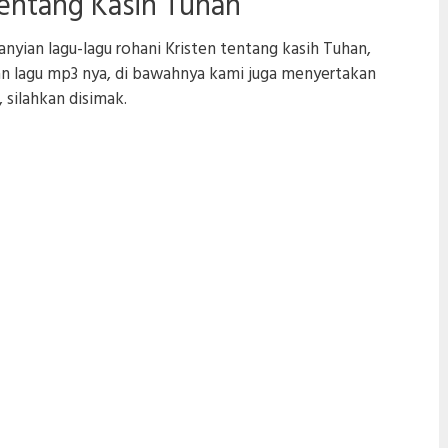
Tentang Kasih Tuhan
anyian lagu-lagu rohani Kristen tentang kasih Tuhan,
an lagu mp3 nya, di bawahnya kami juga menyertakan
, silahkan disimak.