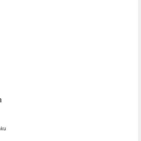
a
nku