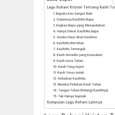
Lagu Rohani Kristen Tentang Kasih T
1. Bapaku Kau Sangat Baik
2. Dalamnya KasihMu Bapa
3. Engkau Bapa yang Menyediakan
4. Hanya Dekat KasihMu Bapa
5. Jiwaku Haus Akan Kasihmu
6. KasihMu Bertahan
7. KasihMu Termegah
8. Kasih SetiaMu yang Kurasakan
9. Kasih Setia Tuhan
10. Kasih Yang Sejati
11. Kasih Yesus Indah
12. Kebaikan KasihMu
13. Mereka Perlukan Kasih Tuhan
14. Tangan Tuhan (Pelangi KasihNya)
15. Tak Hanya Sejenak
Kumpulan Lagu Rohani Lainnya