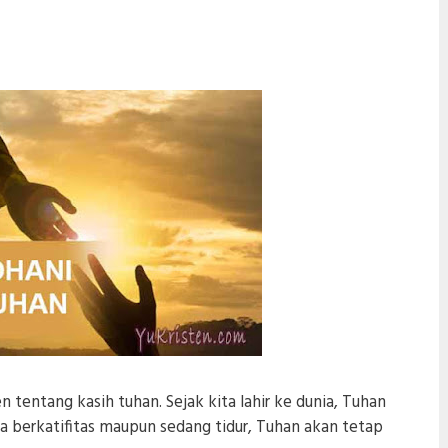
en tentang kasih tuhan. Sejak kita lahir ke dunia, Tuhan
a berkatifitas maupun sedang tidur, Tuhan akan tetap