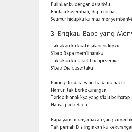
Pulihkanku dengan darahMu
Engkau kusembah, Bapa mulia
Seumur hidupku ku mau menyembah
3. Engkau Bapa yang Men
Tak akan ku kuatir jalani hidupku
S’bab Bapa mem’liharaku
Tak akan ku takut hadapi semua
S’bab Dia besertaku
Burung di udara yang tiada menabur
Namun tak berkekurangan
Terlebih anakNya yang s’lalu berharap
Hanya pada Bapa
Bapa yang menyediakan yang kuperlu
Tak pernah Dia inginkan ku kekuranga