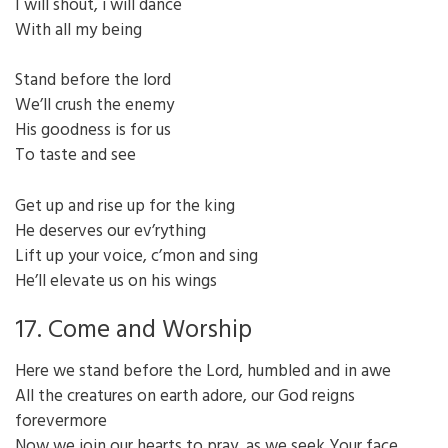
I will shout, i will dance
With all my being
Stand before the lord
We’ll crush the enemy
His goodness is for us
To taste and see
Get up and rise up for the king
He deserves our ev’rything
Lift up your voice, c’mon and sing
He’ll elevate us on his wings
17. Come and Worship
Here we stand before the Lord, humbled and in awe
All the creatures on earth adore, our God reigns
forevermore
Now we join our hearts to pray, as we seek Your face