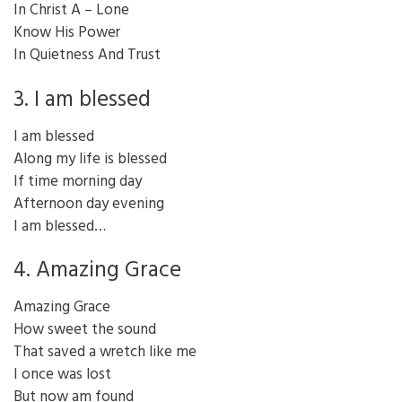
In Christ A – Lone
Know His Power
In Quietness And Trust
3. I am blessed
I am blessed
Along my life is blessed
If time morning day
Afternoon day evening
I am blessed…
4. Amazing Grace
Amazing Grace
How sweet the sound
That saved a wretch like me
I once was lost
But now am found