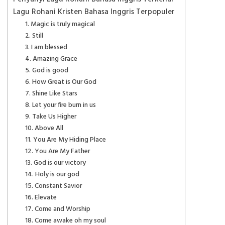
Lagu Rohani Kristen Bahasa Inggris Terpopuler
1. Magic is truly magical
2. Still
3. I am blessed
4. Amazing Grace
5. God is good
6. How Great is Our God
7. Shine Like Stars
8. Let your fire burn in us
9. Take Us Higher
10. Above All
11. You Are My Hiding Place
12. You Are My Father
13. God is our victory
14. Holy is our god
15. Constant Savior
16. Elevate
17. Come and Worship
18. Come awake oh my soul